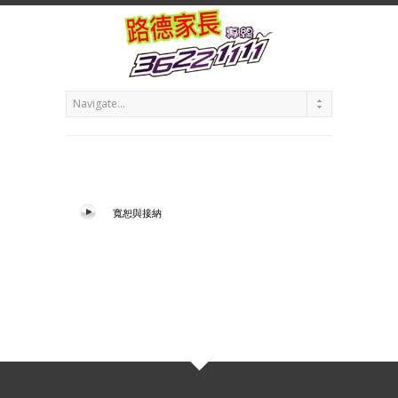
寬恕與接納